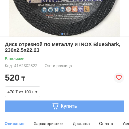
Диск отрезной по металлу и INOX BlueShark,
230x2.5x22.23
В наличии
Код: 41A2302522
Опт и розница
520
₸
470 ₸
от 100 шт.
Купить
Описание
Характеристики
Доставка
Оплата
Усл