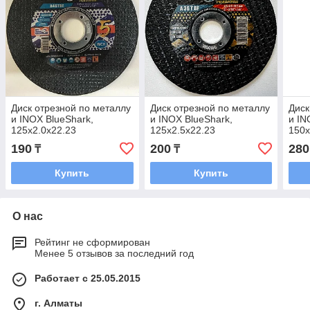
Диск отрезной по металлу
Диск отрезной по металлу
Диск
и INOX BlueShark,
и INOX BlueShark,
и IN
125x2.0x22.23
125x2.5x22.23
150x
190
200
280
₸
₸
Купить
Купить
О нас
Рейтинг не сформирован
Менее 5 отзывов за последний год
Работает с 25.05.2015
г. Алматы