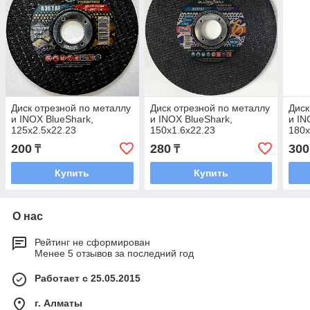
Диск отрезной по металлу
Диск отрезной по металлу
Диск
и INOX BlueShark,
и INOX BlueShark,
и IN
125x2.5x22.23
150x1.6x22.23
180x
200
280
300
₸
₸
Купить
Купить
О нас
Рейтинг не сформирован
Менее 5 отзывов за последний год
Работает с 25.05.2015
г. Алматы