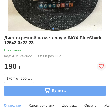
Диск отрезной по металлу и INOX BlueShark,
125x2.0x22.23
В наличии
Код: 41A1252022
Опт и розница
190
₸
170 ₸
от 300 шт.
Купить
Описание
Характеристики
Доставка
Оплата
Усл