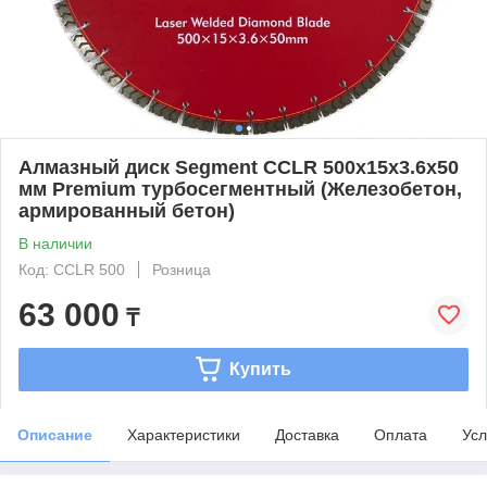
Алмазный диск Segment CCLR 500х15х3.6х50
мм Premium турбосегментный (Железобетон,
армированный бетон)
В наличии
Код: CCLR 500
Розница
63 000
₸
Купить
Описание
Характеристики
Доставка
Оплата
Усл