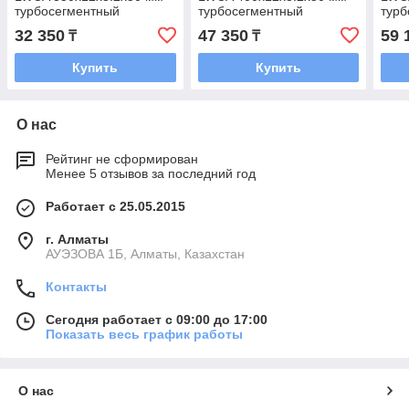
турбосегментный
турбосегментный
турб
(Железобетон,
(Железобетон,
(Жел
32 350
47 350
59 
₸
₸
армированный бетон,
армированный бетон,
арми
твердый бетон)
твердый бетон)
твер
Купить
Купить
О нас
Рейтинг не сформирован
Менее 5 отзывов за последний год
Работает с 25.05.2015
г. Алматы
АУЭЗОВА 1Б, Алматы, Казахстан
Контакты
Сегодня работает с 09:00 до 17:00
Показать весь график работы
О нас