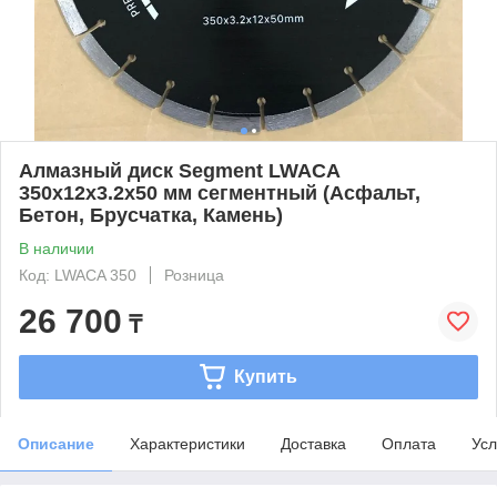
Алмазный диск Segment LWACA
350х12х3.2х50 мм сегментный (Асфальт,
Бетон, Брусчатка, Камень)
В наличии
Код: LWACA 350
Розница
26 700
₸
Купить
Описание
Характеристики
Доставка
Оплата
Усл