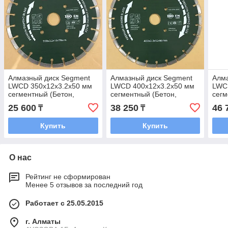
Алмазный диск Segment
Алмазный диск Segment
Алма
LWCD 350х12х3.2х50 мм
LWCD 400х12х3.2х50 мм
LWC
сегментный (Бетон,
сегментный (Бетон,
сегм
Брусчатка, Камень)
Брусчатка, Камень)
Брус
25 600
38 250
46 
₸
₸
Купить
Купить
О нас
Рейтинг не сформирован
Менее 5 отзывов за последний год
Работает с 25.05.2015
г. Алматы