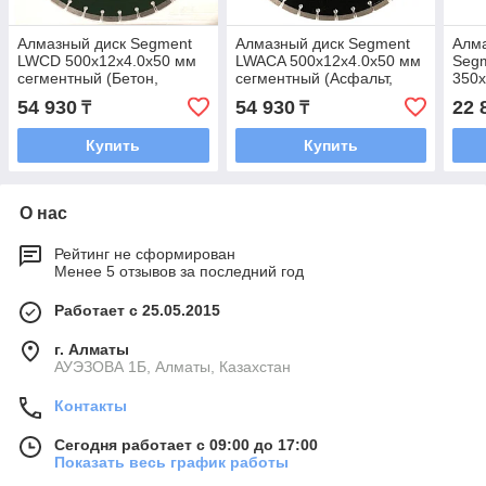
Алмазный диск Segment
Алмазный диск Segment
Алм
LWCD 500х12х4.0х50 мм
LWACA 500х12х4.0х50 мм
Segm
сегментный (Бетон,
сегментный (Асфальт,
350х
Брусчатка, Камень)
Бетон, Брусчатка, Камень)
(Гра
54 930
54 930
22 
₸
₸
Кера
Кам
Купить
Купить
О нас
Рейтинг не сформирован
Менее 5 отзывов за последний год
Работает с 25.05.2015
г. Алматы
АУЭЗОВА 1Б, Алматы, Казахстан
Контакты
Сегодня работает с 09:00 до 17:00
Показать весь график работы