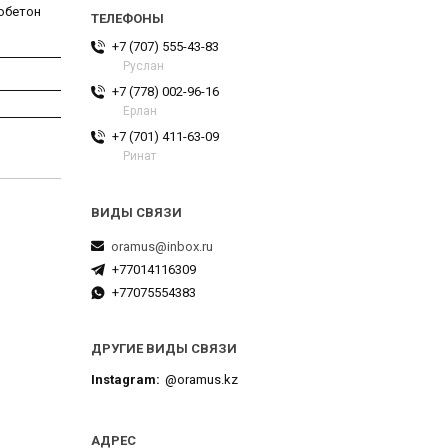
обетон
,
+7 (707) 555-43-83
Руслан
+7 (778) 002-96-16
Ерлан
+7 (701) 411-63-09
Ринат
oramus@inbox.ru
+77014116309
+77075554383
ДРУГИЕ ВИДЫ СВЯЗИ
Instagram
@oramus.kz