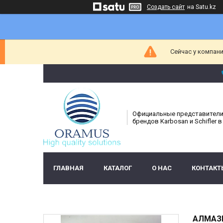
Создать сайт
на Satu.kz
Сейчас у компани
Официальные представител
брендов Karbosan и Schifler в
ГЛАВНАЯ
КАТАЛОГ
О НАС
КОНТАКТ
АЛМАЗН