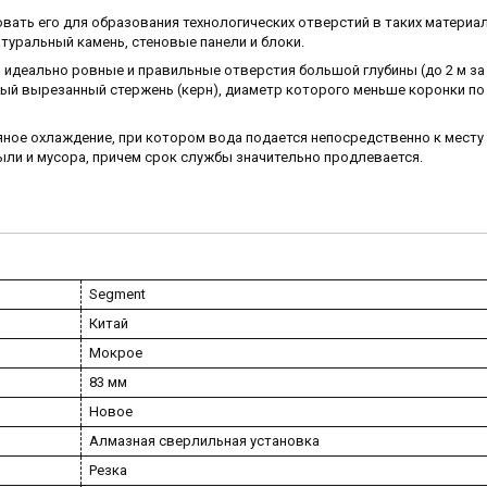
ать его для образования технологических отверстий в таких материала
туральный камень, стеновые панели и блоки.
идеально ровные и правильные отверстия большой глубины (до 2 м за
ный вырезанный стержень (керн), диаметр которого меньше коронки по 
ное охлаждение, при котором вода подается непосредственно к месту 
ли и мусора, причем срок службы значительно продлевается.
Segment
Китай
Мокрое
83 мм
Новое
Алмазная сверлильная установка
Резка