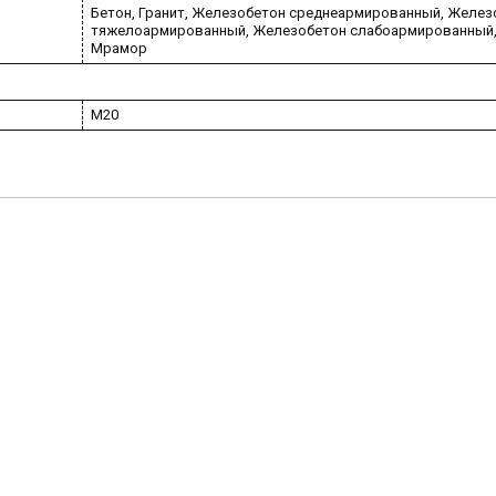
Бетон, Гранит, Железобетон среднеармированный, Желез
тяжелоармированный, Железобетон слабоармированный
Мрамор
M20