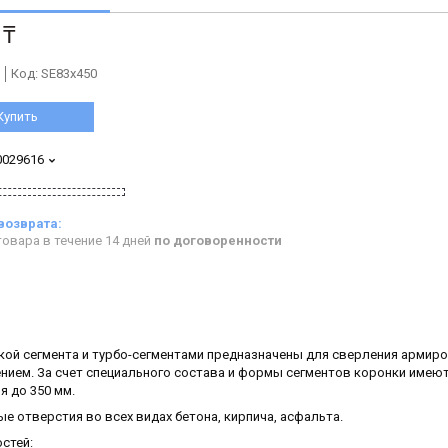
 ₸
Код:
SE83x450
Купить
0029616
овара в течение 14 дней
по договоренности
кой сегмента и турбо-сегментами предназначены для сверления армир
ением. За счет специального состава и формы сегментов коронки имею
я до 350 мм.
е отверстия во всех видах бетона, кирпича, асфальта.
стей: