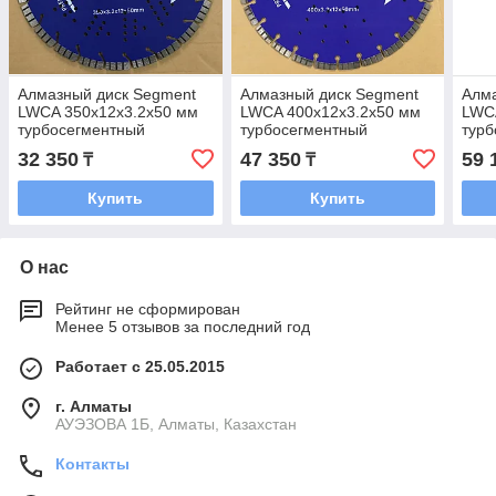
Алмазный диск Segment
Алмазный диск Segment
Алма
LWCA 350х12х3.2х50 мм
LWCA 400х12х3.2х50 мм
LWC
турбосегментный
турбосегментный
турб
(Железобетон,
(Железобетон,
(Жел
32 350
47 350
59 
₸
₸
армированный бетон,
армированный бетон,
арми
твердый бетон)
твердый бетон)
твер
Купить
Купить
О нас
Рейтинг не сформирован
Менее 5 отзывов за последний год
Работает с 25.05.2015
г. Алматы
АУЭЗОВА 1Б, Алматы, Казахстан
Контакты