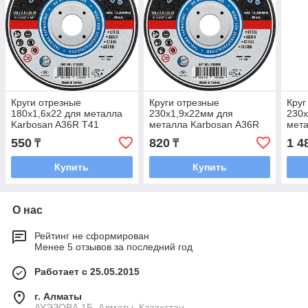
Круги отрезные
Круги отрезные
Круг
180x1,6x22 для металла
230х1,9х22мм для
230х
Karbosan A36R T41
металла Karbosan А36R
мета
550
820
1 4
₸
₸
Купить
Купить
О нас
Рейтинг не сформирован
Менее 5 отзывов за последний год
Работает с 25.05.2015
г. Алматы
АУЭЗОВА 1Б, Алматы, Казахстан