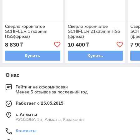
Сверло корончатое
Сверло корончатое
Свер
SCHIFLER 17x35mm
SCHIFLER 21x35mm HSS
SCH
HSS(фреза)
(фреза)
(фре
8 830
10 400
7 9
₸
₸
Купить
Купить
О нас
Рейтинг не сформирован
Менее 5 отзывов за последний год
Работает с 25.05.2015
г. Алматы
АУЭЗОВА 1Б, Алматы, Казахстан
Контакты