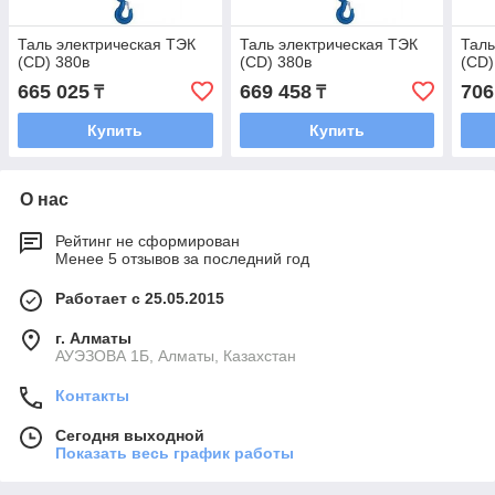
Таль электрическая ТЭК
Таль электрическая ТЭК
Таль
(CD) 380в
(CD) 380в
(CD)
665 025
669 458
706
₸
₸
Купить
Купить
О нас
Рейтинг не сформирован
Менее 5 отзывов за последний год
Работает с 25.05.2015
г. Алматы
АУЭЗОВА 1Б, Алматы, Казахстан
Контакты
Сегодня выходной
Показать весь график работы