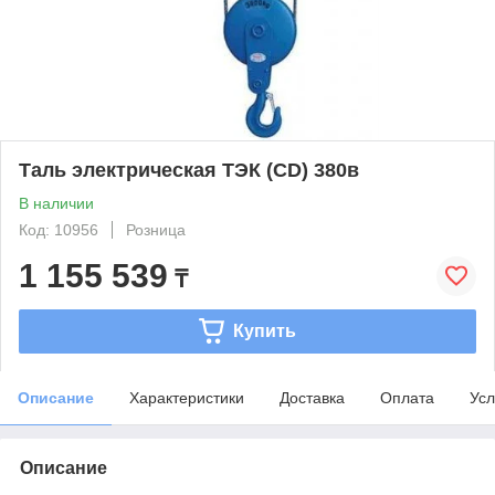
Таль электрическая ТЭК (CD) 380в
В наличии
Код: 10956
Розница
1 155 539
₸
Купить
Описание
Характеристики
Доставка
Оплата
Усл
Описание