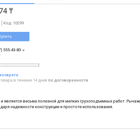
74 ₸
Код:
10299
Купить
7) 555-43-83
н
овара в течение 14 дней
по договоренности
и является весьма полезной для мелких грузоподъемных работ. Рыча
даря надежности конструкции и простоте использования.