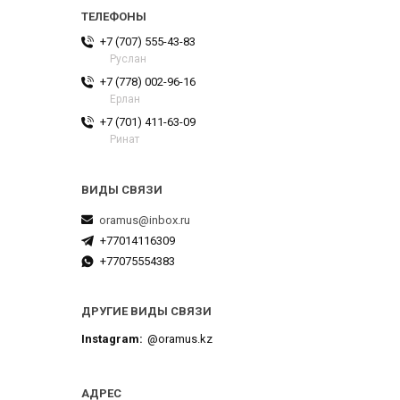
+7 (707) 555-43-83
Руслан
+7 (778) 002-96-16
Ерлан
+7 (701) 411-63-09
Ринат
oramus@inbox.ru
+77014116309
+77075554383
ДРУГИЕ ВИДЫ СВЯЗИ
Instagram
@oramus.kz