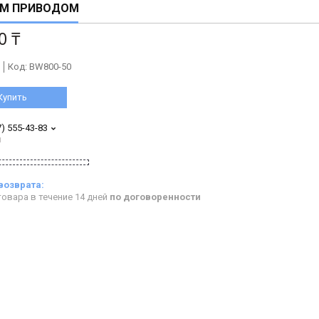
М ПРИВОДОМ
0 ₸
Код:
BW800-50
Купить
7) 555-43-83
н
овара в течение 14 дней
по договоренности