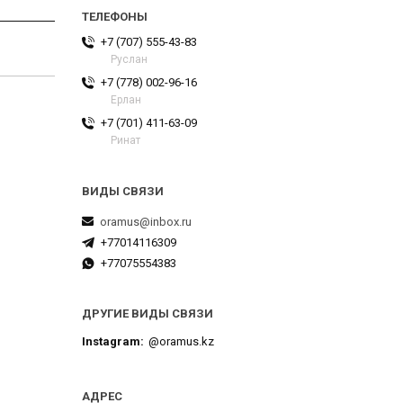
+7 (707) 555-43-83
Руслан
+7 (778) 002-96-16
Ерлан
+7 (701) 411-63-09
Ринат
oramus@inbox.ru
+77014116309
+77075554383
ДРУГИЕ ВИДЫ СВЯЗИ
Instagram
@oramus.kz