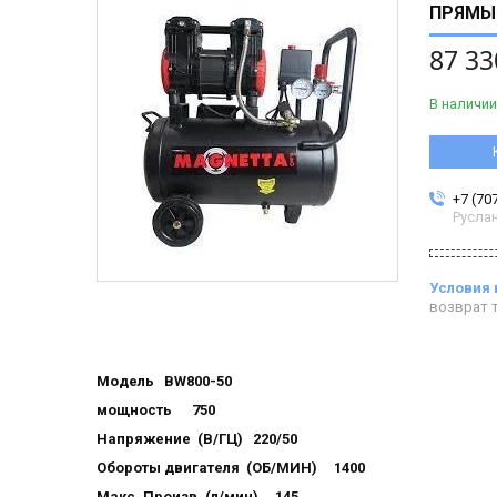
ПРЯМЫ
87 33
В наличии
+7 (70
Русла
возврат т
Модель BW800-50
мощность 750
Напряжение (В/ГЦ) 220/50
Обороты двигателя (ОБ/МИН) 1400
Макс .Произв. (л/мин) 145