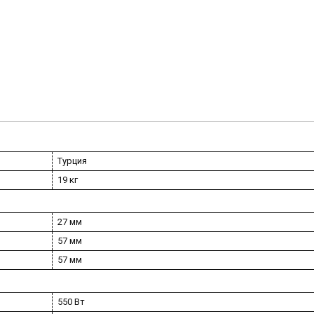
Турция
19 кг
27 мм
57 мм
57 мм
550 Вт