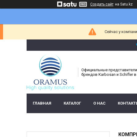
Создать сайт
на Satu.kz
Сейчас у компани
Официальные представител
брендов Karbosan и Schifler в
ГЛАВНАЯ
КАТАЛОГ
О НАС
КОНТАКТ
КОМПР