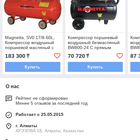
Magnetta, SV0.17/8-60L,
Компрессор поршневый
Ком
Компрессор воздушный
воздушный безмасляный
воз
поршневой масляный с
BW800-24 С прямым
BW8
ременным приводом
приводом
при
183 300
70 720
87 
₸
₸
Купить
Купить
О нас
Рейтинг не сформирован
Менее 5 отзывов за последний год
Работает с 25.05.2015
г. Алматы
АУЭЗОВА 1Б, Алматы, Казахстан