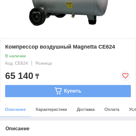
Компрессор воздушный Magnetta CE624
В наличии
Код: CE624
Розница
65 140
₸
Купить
Описание
Характеристики
Доставка
Оплата
Усл
Описание