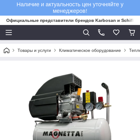
Наличие и актуальность цен уточняйте у
менеджеров!
Официальные представители брендов Karbosan и Schifler 
Товары и услуги
Климатическое оборудование
Тепл