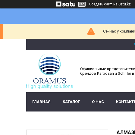
Создать сайт
на Satu.kz
Сейчас у компани
Официальные представител
брендов Karbosan и Schifler в
ГЛАВНАЯ
КАТАЛОГ
О НАС
КОНТАКТ
АЛМАЗН