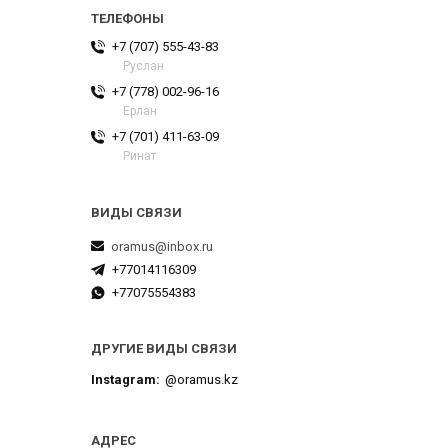
+7 (707) 555-43-83
Руслан
+7 (778) 002-96-16
Ерлан
+7 (701) 411-63-09
Ринат
oramus@inbox.ru
+77014116309
+77075554383
ДРУГИЕ ВИДЫ СВЯЗИ
Instagram
@oramus.kz