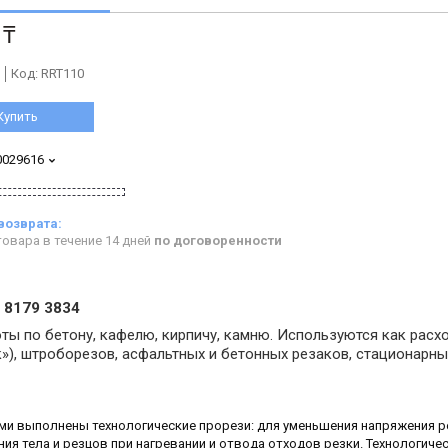
 ₸
Код:
RRT110
Купить
0029616
овара в течение 14 дней
по договоренности
1 8179 3834
ты по бетону, кафелю, кирпичу, камню. Используются как расх
»), штроборезов, асфальтных и бетонных резаков, стационарны
ими выполнены технологические прорези: для уменьшения напряжения 
ия тела и резцов при нагревании и отвода отходов резки. Технологиче