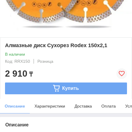
Алмазные диск Сухорез Rodex 150x2,1
В наличии
Код: RRX150
Розница
2 910
₸
Купить
Описание
Характеристики
Доставка
Оплата
Усл
Описание