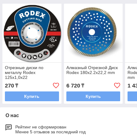
Отрезные диски по
Алмазный Отрезной Диск
Алм
металлу Rodex
Rodex 180x2.2х22,2 mm
Rode
125x1,0x22
mm
270
6 720
1 4
₸
₸
Купить
Купить
О нас
Рейтинг не сформирован
Менее 5 отзывов за последний год