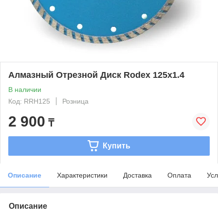
Алмазный Отрезной Диск Rodex 125x1.4
В наличии
Код: RRH125
Розница
2 900
₸
Купить
Описание
Характеристики
Доставка
Оплата
Усл
Описание