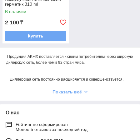
герметик 310 ml
В наличии
2 100
₸
Купить
Продукция AKFIX поставляется к своим потребителям через широкую
дилерскую сеть, более чем в 92 стран мира.
Диллерская сеть постоянно расширяется и совершенствуется,
оказывая своим клиентам техническую и рекламную поддержку, что
позволяет AKFIX постоянно усиливать лидирующие позиции на рынке
Показать всё
строительной химии.
О нас
Рейтинг не сформирован
Менее 5 отзывов за последний год