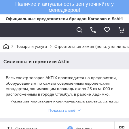
Наличие и актуальность цен уточняйте у
менеджеров!
Официальные представители брендов Karbosan и Schifler 
Товары и услуги
Строительная химия (пена, утеплитель
Силиконы и герметики Akfix
Весь спектр товаров AKFIX производится на предприятии,
оборудованным по самым современным европейским
стандартам, занимающим площадь около 25 кв.м. 000 и
расположенным в городе Стамбул, в районе Хадимко.
Компания производит полиуретановые монтажные пены,
си ликоновые и акриловые герметики, а также множество
Показать всё
видов клеев. Компания AKKIM постоянно расширяет
ассортимент продукции, позволяя принимать МАСТЕРСКОЕ
РЕШЕНИЕ при выполнении задач любой сложности в
Сортировка
0
Фильтры